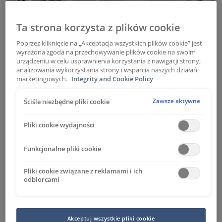
Ta strona korzysta z plików cookie
Poprzez kliknięcie na „Akceptacja wszystkich plików cookie” jest
wyrażona zgoda na przechowywanie plików cookie na swoim
urządzeniu w celu usprawnienia korzystania z nawigacji strony,
analizowania wykorzystania strony i wsparcia naszych działań
marketingowych.
Integrity and Cookie Policy
Zawsze aktywne
Ściśle niezbędne pliki cookie
Na czym polega proces malowania na
Pliki cookie wydajności
mokro?
Funkcjonalne pliki cookie
To metoda nakładania na wyroby stalowe, drewniane,
plastikowe i inne, warstwy ochronnej o właściwościach
Pliki cookie związane z reklamami i ich
odbiorcami
ogniochronnych i antykorozyjnych, która stanowi
alternatywę dla metody suchej, czyli malowania
proszkowego.
Podczas malowania na mokro
wykorzystuje się płynną farbę, nakładaną warstwami
Akceptuj wszystkie pliki cookie