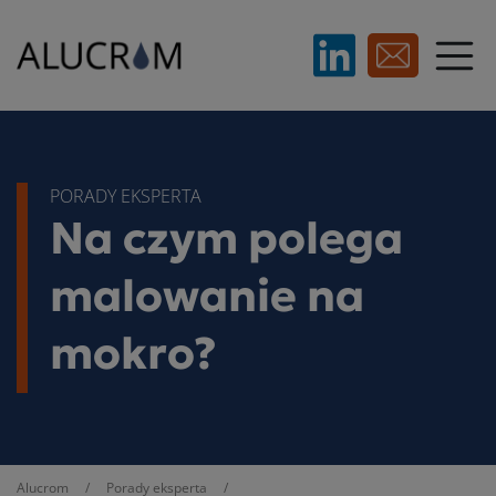
PORADY EKSPERTA
Na czym polega
malowanie na
mokro?
Alucrom
/
Porady eksperta
/