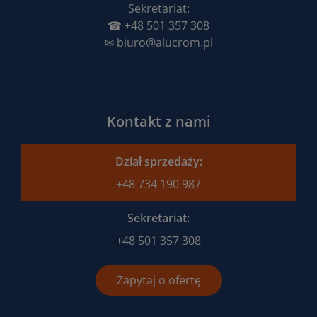
Sekretariat:
☎︎
+48 501 357 308
✉︎
biuro@alucrom.pl
Kontakt z nami
Dział sprzedaży:
+48 734 190 987
Sekretariat:
+48 501 357 308
Zapytaj o ofertę