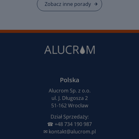
Zobacz inne porady
Polska
Alucrom Sp. z o.o.
ul. J. Długosza 2
51-162 Wrocław
Dział Sprzedaży:
☎︎
+48 734 190 987
✉︎
kontakt@alucrom.pl