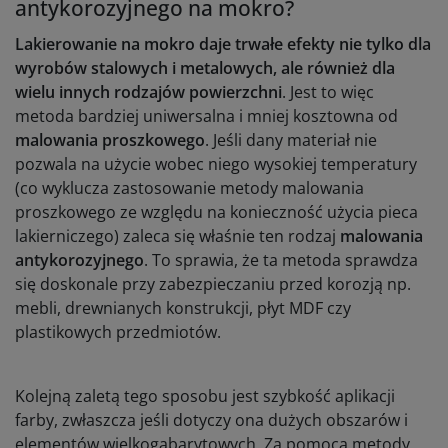
antykorozyjnego na mokro?
Lakierowanie na mokro daje trwałe efekty nie tylko dla
wyrobów stalowych i metalowych, ale również dla
wielu innych rodzajów powierzchni
. Jest to więc
metoda bardziej uniwersalna i mniej kosztowna od
malowania proszkowego
. Jeśli dany materiał nie
pozwala na użycie wobec niego wysokiej temperatury
(co wyklucza zastosowanie metody malowania
proszkowego ze względu na konieczność użycia pieca
lakierniczego) zaleca się właśnie ten rodzaj
malowania
antykorozyjnego
. To sprawia, że ta metoda sprawdza
się doskonale przy zabezpieczaniu przed korozją np.
mebli, drewnianych konstrukcji, płyt MDF czy
plastikowych przedmiotów.
Kolejną zaletą tego sposobu jest szybkość aplikacji
farby, zwłaszcza jeśli dotyczy ona dużych obszarów i
elementów wielkogabarytowych. Za pomocą metody